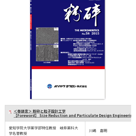
マテリアル
ニュース
IR情報
サステナビリティ
採用情報
＜巻頭言＞
粉砕と粒子設計工学
【Foreword】
Size Reduction and Particulate Design Engineering
会社情報
愛知学院大学薬学部特任教授 岐阜薬科大
川嶋 嘉明
学名誉教授