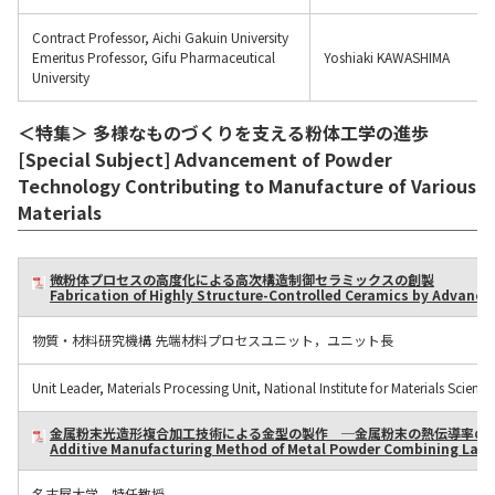
お問い合わせ
Contract Professor, Aichi Gakuin University
Emeritus Professor, Gifu Pharmaceutical
Yoshiaki KAWASHIMA
University
＜特集＞
多様なものづくりを支える粉体工学の進歩
[Special Subject] Advancement of Powder
Technology Contributing to Manufacture of Various
Materials
微粉体プロセスの高度化による高次構造制御セラミックスの創製
Fabrication of Highly Structure-Controlled Ceramics by Advanc
物質・材料研究機構 先端材料プロセスユニット，ユニット長
Unit Leader, Materials Processing Unit, National Institute for Materials Science
金属粉末光造形複合加工技術による金型の製作 ─金属粉末の熱伝導率の
Additive Manufacturing Method of Metal Powder Combining Laser
名古屋大学 特任教授