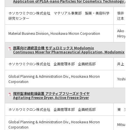
Application of PLGA-nano Particles for Cosmetics Technology Ap
ホソカワミクロン株式会社 マテリアル事業部 製薬・美容科学
笹井 
研究センター
辻本 
Aiko SA
Material Business Division, Hosokawa Micron Corporation
Hiroyuk
医薬向け連続混合機 モデュロミックス Modulomix
Continuous Mixer for Pharmaceutical Application, Modulomix
ホソカワミクロン株式会社 企画管理本部 企画統括部
井上 
Global Planning & Administration Div., Hosokawa Micron
Yoshiyu
Corporation
撹拌型凍結乾燥装置 アクティブフリーズドライヤ
Agitating Freeze Dryer, Active Freeze Dryer
ホソカワミクロン株式会社 企画管理本部 企画統括部
東 充
Global Planning & Administration Div., Hosokawa Micron
Mitsuno
Corporation