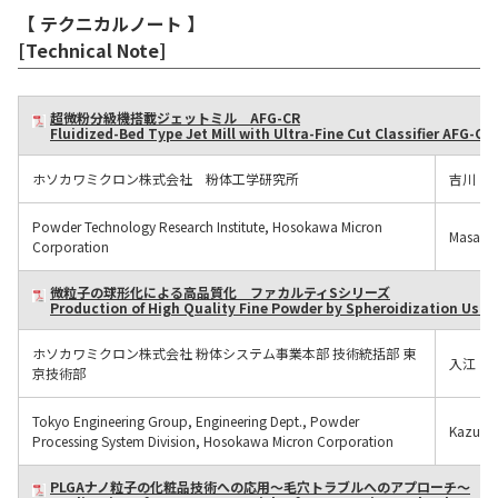
【 テクニカルノート 】
[Technical Note]
超微粉分級機搭載ジェットミル AFG-CR
Fluidized-Bed Type Jet Mill with Ultra-Fine Cut Classifier AFG-CR
ホソカワミクロン株式会社 粉体工学研究所
吉川 
Powder Technology Research Institute, Hosokawa Micron
Masahi
Corporation
微粒子の球形化による高品質化 ファカルティSシリーズ
Production of High Quality Fine Powder by Spheroidization Usin
ホソカワミクロン株式会社 粉体システム事業本部 技術統括部 東
入江 
京技術部
Tokyo Engineering Group, Engineering Dept., Powder
Kazuyas
Processing System Division, Hosokawa Micron Corporation
PLGAナノ粒子の化粧品技術への応用～毛穴トラブルへのアプローチ～