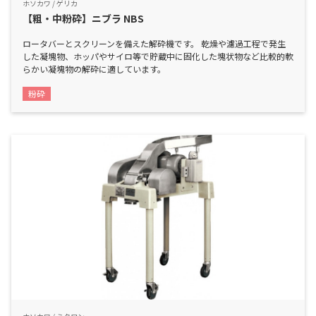
ホソカワ / ゲリカ
【粗・中粉砕】ニブラ NBS
ロータバーとスクリーンを備えた解砕機です。 乾燥や濾過工程で発生
した凝塊物、ホッパやサイロ等で貯蔵中に固化した塊状物など比較的軟
らかい凝塊物の解砕に適しています。
粉砕