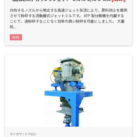
対向するノズルから噴出する高速ジェット気流により、原料同士を衝突
させて粉砕する流動層式ジェットミルです。 ATP 型分級機を内蔵する
ことで、過粉砕することなく効率の良い粉砕を可能にしました。 大量
処...
粉砕
ホソカワ / ミクロン