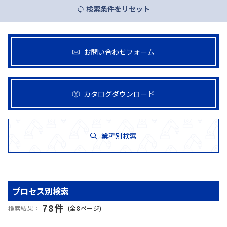
検索条件をリセット
マテリアル
ニュース
お問い合わせフォーム
IR情報
カタログダウンロード
サステナビリティ
業種別検索
採用情報
プロセス別検索
会社情報
78
件
検索結果：
(全
8
ページ)