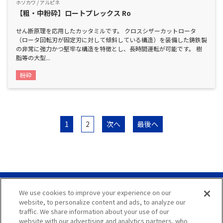
ホソカワ / アルピネ
【粗・中粉砕】ロートプレックス Ro
せん断原理を応用したカッタミルです。 クロスシザーカットロータ
（ロータ回転刃が固定刃に対して傾斜している構造）を装備した鋳鉄製
の非常に強力かつ堅牢な構造を特徴とし、長時間運転が可能です。 樹
脂等の大型...
粉砕
1
2
次へ
最後へ
We use cookies to improve your experience on our
サイトマップ
website, to personalize content and ads, to analyze our
traffic. We share information about your use of our
サイト利用案内
website with our advertising and analytics partners, who