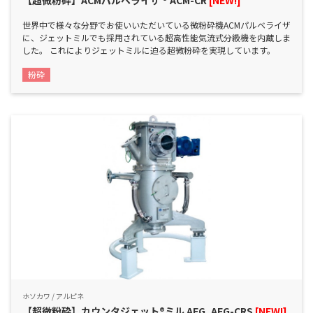
【超微粉砕】ACMパルベライザ ® ACM-CR
[NEW!]
世界中で様々な分野でお使いいただいている微粉砕機ACMパルベライザ
に、ジェットミルでも採用されている超高性能気流式分級機を内蔵しま
した。 これによりジェットミルに迫る超微粉砕を実現しています。
粉砕
ホソカワ / アルピネ
【超微粉砕】カウンタジェット®ミル AFG, AFG-CRS
[NEW!]