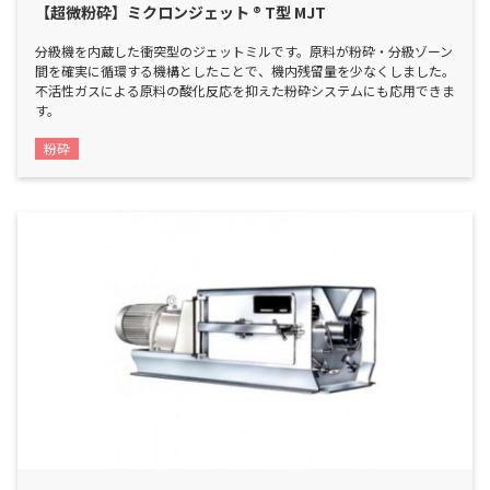
【超微粉砕】ミクロンジェット ® T型 MJT
分級機を内蔵した衝突型のジェットミルです。原料が粉砕・分級ゾーン
間を確実に循環する機構としたことで、機内残留量を少なくしました。
不活性ガスによる原料の酸化反応を抑えた粉砕システムにも応用できま
す。
粉砕