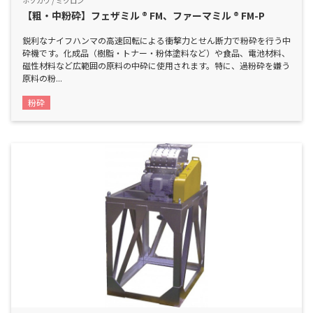
ホソカワ / ミクロン
【粗・中粉砕】フェザミル ® FM、ファーマミル ® FM-P
鋭利なナイフハンマの高速回転による衝撃力とせん断力で粉砕を行う中
砕機です。化成品（樹脂・トナー・粉体塗料など）や食品、電池材料、
磁性材料など広範囲の原料の中砕に使用されます。特に、過粉砕を嫌う
原料の粉...
粉砕