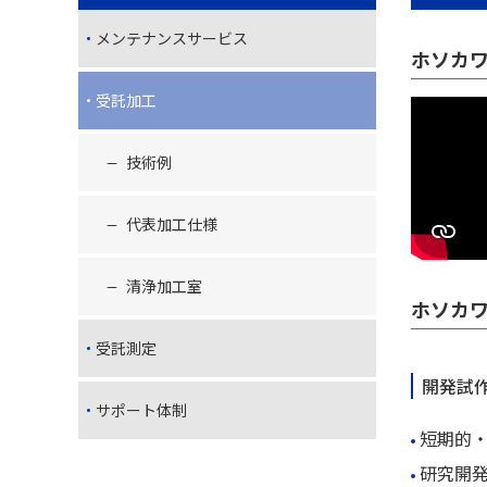
メンテナンスサービス
ホソカ
受託加工
技術例
代表加工仕様
清浄加工室
ホソカ
受託測定
開発試
サポート体制
短期的
研究開