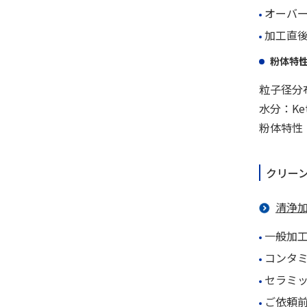
オーバ
加工直
粉体特
粒子径分
水分：Ke
粉体特性
クリー
清浄
一般加工
コンタミ
セラミ
ご依頼