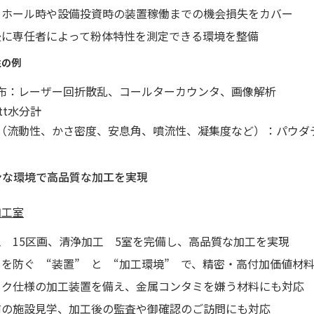
ーホール時や設備投資時の装置稼働までの機会損失をカバー
後に専任者によって粉体特性を測定できる環境を整備
性の例
布：レーザー回折散乱、コールターカウンタ、画像解析
tt水分計
（流動性、かさ密度、安息角、噴流性、凝集度など）：パウダ
ンな環境で高品質な加工を実現
加工室
 15区画、清浄加工 5室を完備し、高品質な加工を実現
を防ぐ “装置” と “加工環境” で、精密・高付加価値材
ック仕様の加工装置を備え、金属コンタミを嫌う材料にも対応
前の施設見学、加工後の監査や御確認のご訪問にも対応