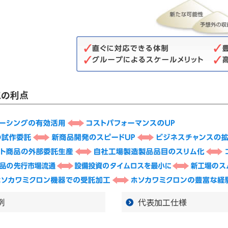
工の利点
例
代表加工仕様