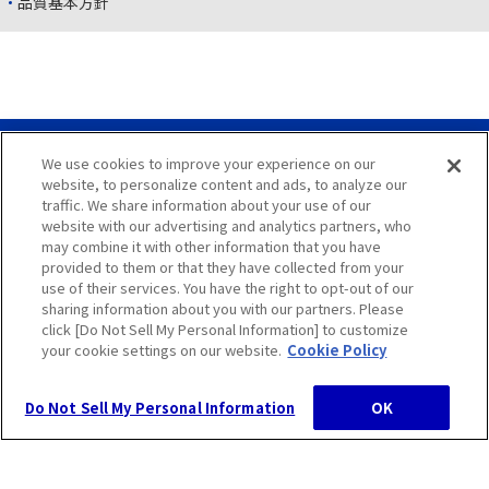
品質基本方針
We use cookies to improve your experience on our
サイトマップ
website, to personalize content and ads, to analyze our
traffic. We share information about your use of our
サイト利用案内
website with our advertising and analytics partners, who
may combine it with other information that you have
プライバシーポリシー
provided to them or that they have collected from your
use of their services. You have the right to opt-out of our
sharing information about you with our partners. Please
クッキーポリシー
click [Do Not Sell My Personal Information] to customize
your cookie settings on our website.
Cookie Policy
Do Not Sell My Personal Information
OK
Copyright Hosokawa Micron Group, All Rights Reserved.