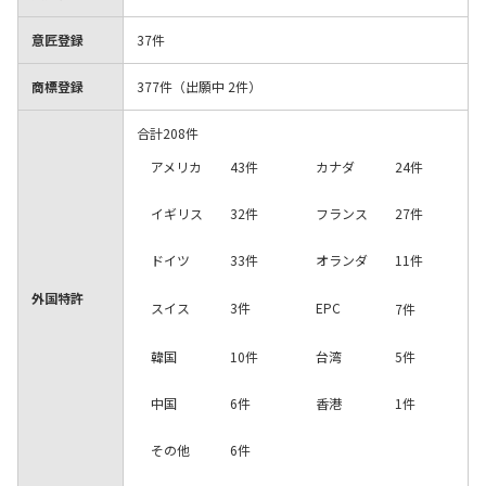
マテリアル
意匠登録
37件
商標登録
377件（出願中 2件）
ニュース
合計208件
アメリカ
43件
カナダ
24件
IR情報
イギリス
32件
フランス
27件
サステナビリティ
ドイツ
33件
オランダ
11件
外国特許
スイス
3件
EPC
7件
採用情報
韓国
10件
台湾
5件
中国
6件
香港
1件
会社情報
その他
6件