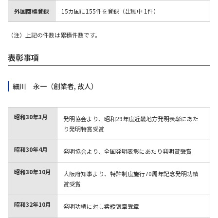
お問い合わせ
外国商標登録
15カ国に155件を登録（出願中 1件）
（注）上記の件数は累積件数です。
表彰事項
細川 永一
（創業者, 故人）
昭和30年
3月
発明協会より、昭和29年度近畿地方発明表彰にあた
り発明特賞受賞
昭和30年
4月
発明協会より、全国発明表彰にあたり発明賞受賞
昭和30年
10月
大阪府知事より、特許制度施行70周年記念発明功績
賞受賞
昭和32年
10月
発明功績に対し紫綬褒章受章