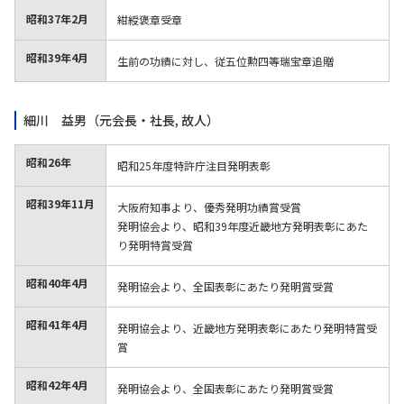
昭和37年
2月
紺綬褒章受章
昭和39年
4月
生前の功績に対し、従五位勲四等瑞宝章追贈
細川 益男
（元会長・社長, 故人）
昭和26年
昭和25年度特許庁注目発明表彰
昭和39年
11月
大阪府知事より、優秀発明功績賞受賞
発明協会より、昭和39年度近畿地方発明表彰にあた
り発明特賞受賞
昭和40年
4月
発明協会より、全国表彰にあたり発明賞受賞
昭和41年
4月
発明協会より、近畿地方発明表彰にあたり発明特賞受
賞
昭和42年
4月
発明協会より、全国表彰にあたり発明賞受賞