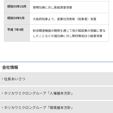
昭和50年
10月
発明功績に対し紫綬褒章受章
昭和58年
5月
大阪府知事より、産業功労表彰（知事賞）受賞
平成 7年
4月
粉体関連機器の開発を通じて我が国産業の発展に寄与
したことなどの諸功績に対し勲四等旭日小綬章受章
会社情報
社長あいさつ
ホソカワミクロングループ「人権基本方針」
ホソカワミクロングループ「環境基本方針」