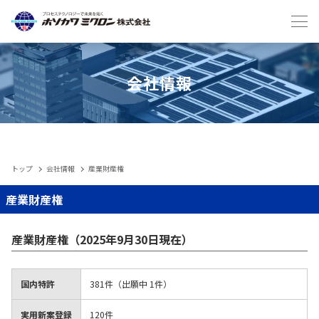
Japanese
English
会社情報
トップ
会社情報
産業財産権
IIoT
産業財産権
製品
産業財産権（2025年9月30日現在）
メンテナンスサービス・受託
国内特許
381件（出願中 1件）
実用新案登録
120件