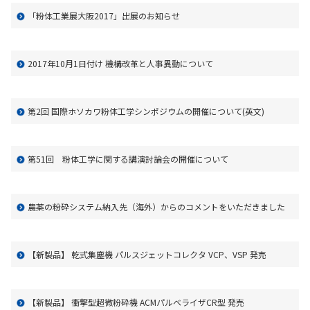
お問い合わせ
「粉体工業展大阪2017」出展のお知らせ
2017年10月1日付け 機構改革と人事異動について
第2回 国際ホソカワ粉体工学シンポジウムの開催について(英文)
第51回 粉体工学に関する講演討論会の開催について
農薬の粉砕システム納入先（海外）からのコメントをいただきました
【新製品】 乾式集塵機 パルスジェットコレクタ VCP、VSP 発売
【新製品】 衝撃型超微粉砕機 ACMパルベライザCR型 発売