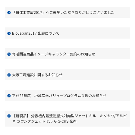
マテリアル
「粉体工業展2017」へご来場いただきありがとうございました
ニュース
BioJapan2017 出展について
IR情報
育毛関連商品イメージキャラクター契約のお知らせ
サステナビリティ
大阪工場建設に関するお知らせ
採用情報
平成29年度 地域産学バリュープログラム採択のお知らせ
会社情報
【新製品】 分級機内蔵流動層式対向型ジェットミル ホソカワ/アルピ
ネ カウンタジェットミル AFG-CRS 発売