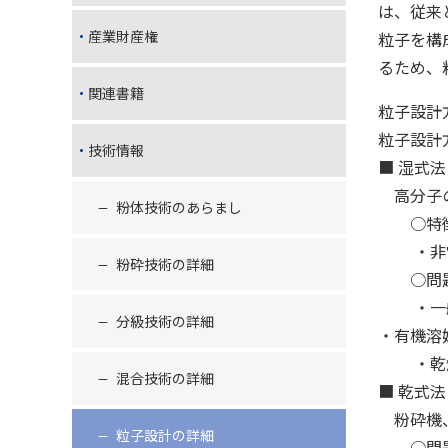
は、従来
産業財産権
粒子を構
るため、
関連書籍
粒子設計
粒子設計
技術情報
■ 湿式法
高分子の
粉体技術のあらまし
○特徴
・非常
粉砕技術の詳細
○問題
・一般
分級技術の詳細
・有機溶
・乾燥工
混合技術の詳細
■ 乾式法
粉砕機、
粒子設計の詳細
○問題