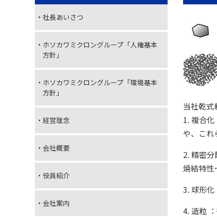
社長あいさつ
ホソカワミクロングループ「人権基本
方針」
ホソカワミクロングループ「環境基本
方針」
当社乾式
1. 複
経営理念
や、これ
会社概要
2. 精
焼結特性
役員紹介
3. 球
会社案内
4. 造