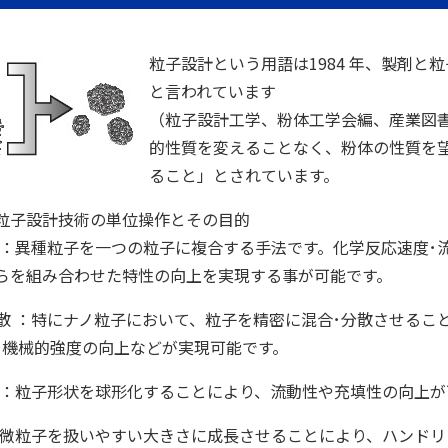
粒子設計という用語は1984 年、製剤
と言われています
（粒子設計工学、粉体工学会編、産業図
的性質を変えることなく、粉体の性質を
ること」とされています。
粒子設計技術の単位操作とその目的
合化 ：異種粒子を一つの粒子に複合する手法です。化学反応速度
らを組み合わせた特性の向上を実現する事が可能です。
密分散 ：特にナノ粒子において、粒子を精密に混合･分散させる
･機械的強度の向上などが実現可能です。
形化 ：粒子形状を球形化することにより、流動性や充填性の向上
粒 ：微粒子を扱いやすい大きさに成長させることにより、ハンド