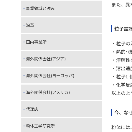
また、異
事業領域と強み
沿革
粒子設
国内事業所
・粒子の
・熱的･
海外関係会社(アジア)
・溶解性
・溶出速
海外関係会社(ヨーロッパ)
・粒子1
・化学反
海外関係会社(アメリカ)
以上のよ
代理店
今、な
粉体工学研究所
粉体には