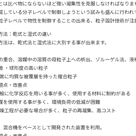
とは比べ物にならないほど強い凝集性を克服しなければなりま
成している分子レベルで制御しようという試みも盛んに行われ
粒子レベルで物性を制御することの出来る、粒子設計技術が注
方法：乾式と湿式の違い
方法は、乾式法と湿式法に大別する事が出来ます。
重合、溶媒中の溶質の母粒子上への析出、ゾルーゲル法、液
 ・球形度の高い粒子
に均質な被覆層を持った複合粒子
点・改善点
に化学反応を用いる事が多く、使用する材料に制約があ
媒を使用する事が多く、環境負荷の低減が困難
程が必要な場合が多く、粒子の再凝集、高コスト
混合機をベースとして開発された装置を利用。
点・改善点