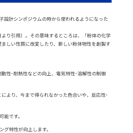
と粒子設計シンポジウムの時から使われるようになった
書より引用）。その意味するところは、「粉体の化学
望ましい性質に改変したり、新しい粉体物性を創製す
･流動性･耐熱性などの向上、電気特性･溶解性の制御
ことにより、今まで得られなかった色合いや、反応性･
が可能です。
リング特性が向上します。