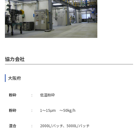
お問い合わせ
協力会社
大阪府
粉砕
:
低温粉砕
粉砕
:
1～15μm ～50kg/h
混合
:
2000L/バッチ、5000L/バッチ