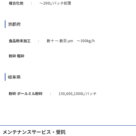
複合化他
:
～200L/バッチ処理
京都府
食品粉末加工
:
数十 ～ 数百 μm ～300kg/h
粉砕 粗砕
岐阜県
粉砕 ボールミル粉砕
:
150,600,1000L/バッチ
メンテナンスサービス・受託