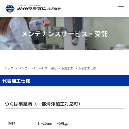
Japanese
English
メンテナンスサービス・受託
トップ
メンテナンスサービス・受託
受託加工
代表加工仕様
IIoT
代表加工仕様
製品
つくば事業所（一部清浄加工対応可）
メンテナンスサービス・受託
粉砕
:
1～15μm ～50kg/h