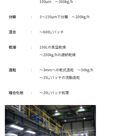
100μm ～300kg/h
マテリアル
分級
:
3～150μmで分離 ～200kg/h
ニュース
混合
:
～600L/バッチ
乾燥
:
100Lの真空乾燥
IR情報
～200kg/hの連続乾燥
造粒
:
～3mmへの乾式造粒 ～50kg/h
サステナビリティ
～35L/バッチの流動造粒
複合化他
:
～20L/バッチ処理
採用情報
会社情報