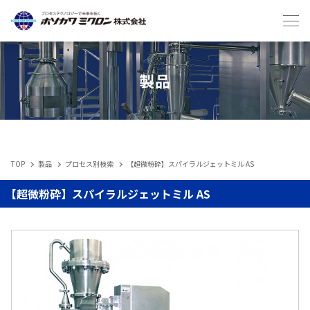
Japanese
English
製品
TOP
製品
プロセス別検索
【超微粉砕】スパイラルジェットミル AS
IIoT
【超微粉砕】スパイラルジェットミル AS
製品
メンテナンスサービス・受託