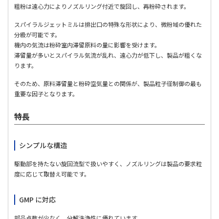
粗粉は遠心力によりノズルリング付近で旋回し、再粉砕されます。
スパイラルジェットミルは排出口の特殊な形状により、微粉域の優れた
分級が可能です。
機内の気流は粉砕室内滞留原料の量に影響を受けます。
滞留量が多いとスパイラル気流が乱れ、遠心力が低下し、製品が粗くな
ります。
そのため、原料滞留量と粉砕空気量との関係が、製品粒子径制御の最も
重要な因子となります。
特長
シンプルな構造
駆動部を持たない旋回流型で扱いやすく、ノズルリングは製品の要求粒
度に応じて取替え可能です。
GMP に対応
部品点数が少なく、分解洗浄性に優れています。