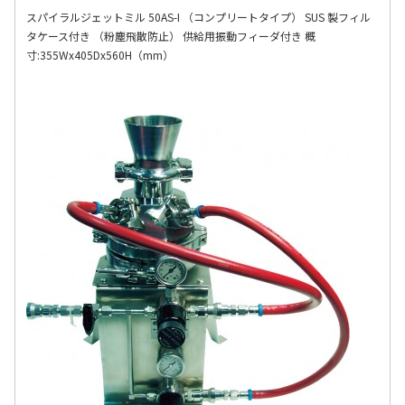
スパイラルジェットミル 50AS-I （コンプリートタイプ） SUS 製フィル
タケース付き （粉塵飛散防止） 供給用振動フィーダ付き 概
寸:355Wx405Dx560H（mm）