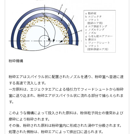
粉砕機構
粉砕エアはスパイラル状に配置されたノズルを通り、粉砕室へ音速に達
する高速で流入します。
一方原料は、エジェクタエアによる吸引力でフィードシュートから粉砕
室に送り込まれ、粉砕エアがスパイラル状に流れる部分で捕らえられま
す。
このような機構によって投入された原料は、粉体粒子同士の衝突および
摩砕により粉砕されます。
その後、粉砕された原料は粉砕室内に形成された渦中で分級されます。
処理された微粉は、粉砕エアによって排出口に送られます。