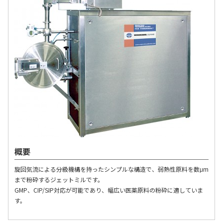
マテリアル
ニュース
IR情報
サステナビリティ
概要
採用情報
旋回気流による分級機構を持ったシンプルな構造で、弱熱性原料を数μm
まで粉砕するジェットミルです。
会社情報
GMP、CIP/SIP対応が可能であり、幅広い医薬原料の粉砕に適していま
す。