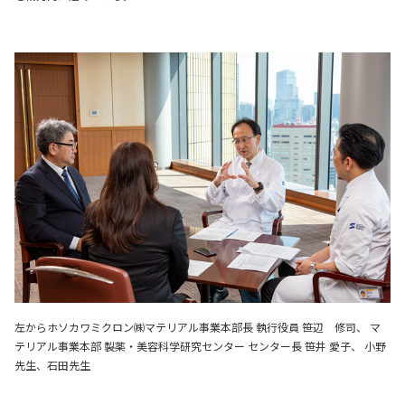
左からホソカワミクロン㈱マテリアル事業本部長 執行役員 笹辺 修司、 マ
テリアル事業本部 製薬・美容科学研究センター センター長 笹井 愛子、 小野
先生、石田先生