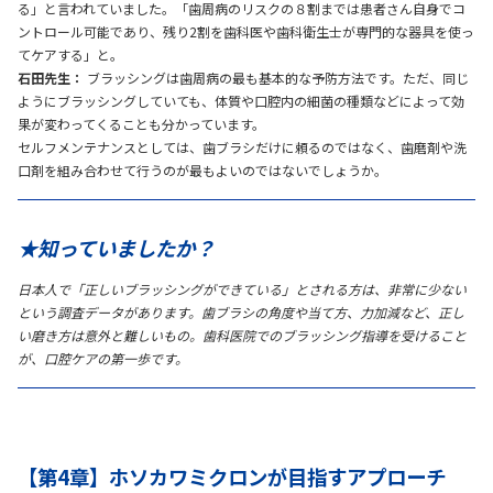
る」と言われていました。「歯周病のリスクの８割までは患者さん自身でコ
ントロール可能であり、残り2割を歯科医や歯科衛生士が専門的な器具を使っ
てケアする」と。
石田先生：
ブラッシングは歯周病の最も基本的な予防方法です。ただ、同じ
ようにブラッシングしていても、体質や口腔内の細菌の種類などによって効
果が変わってくることも分かっています。
セルフメンテナンスとしては、歯ブラシだけに頼るのではなく、歯磨剤や洗
口剤を組み合わせて行うのが最もよいのではないでしょうか。
★知っていましたか？
日本人で「正しいブラッシングができている」とされる方は、非常に少ない
という調査データがあります。歯ブラシの角度や当て方、力加減など、正し
い磨き方は意外と難しいもの。歯科医院でのブラッシング指導を受けること
が、口腔ケアの第一歩です。
【第4章】ホソカワミクロンが目指すアプローチ