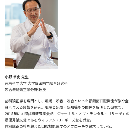
お問い合わせ
小野 卓史 先生
東京科学大学 大学院医歯学総合研究科
咬合機能矯正学分野 教授
歯科矯正学を専門とし、咀嚼・呼吸・咬合といった顎顔面口腔機能が脳や全
身へ与える影響を研究。咀嚼と記憶・認知機能の関係を解明した研究で、
2018年に国際歯科研究学会誌「ジャーナル・オブ・デンタル・リサーチ」の
最優秀論文賞であるウィリアム・J・ギーズ賞を受賞。
歯科矯正の枠を超えた口腔機能医学のアプローチを追求している。