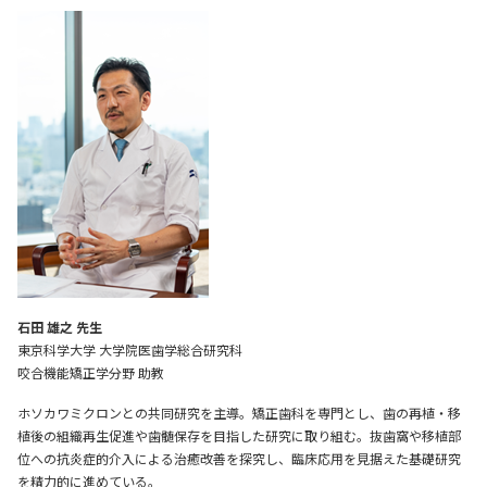
石田 雄之 先生
東京科学大学 大学院医歯学総合研究科
咬合機能矯正学分野 助教
ホソカワミクロンとの共同研究を主導。矯正歯科を専門とし、歯の再植・移
植後の組織再生促進や歯髄保存を目指した研究に取り組む。抜歯窩や移植部
位への抗炎症的介入による治癒改善を探究し、臨床応用を見据えた基礎研究
を精力的に進めている。