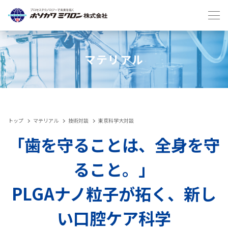
Japanese
English
マテリアル
トップ
マテリアル
技術対談
東京科学大対談
IIoT
「歯を守ることは、全身を守
ること。」
製品
PLGAナノ粒子が拓く、新し
メンテナンスサービス・受託
い口腔ケア科学