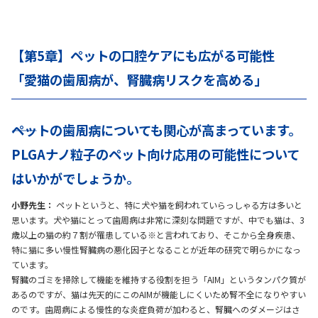
【第5章】ペットの口腔ケアにも広がる可能性
「愛猫の歯周病が、腎臓病リスクを高める」
――ペットの歯周病についても関心が高まっています。
PLGAナノ粒子のペット向け応用の可能性について
はいかがでしょうか。
小野先生：
ペットというと、特に犬や猫を飼われていらっしゃる方は多いと
思います。犬や猫にとって歯周病は非常に深刻な問題ですが、中でも猫は、3
歳以上の猫の約７割が罹患している※と言われており、そこから全身疾患、
特に猫に多い慢性腎臓病の悪化因子となることが近年の研究で明らかになっ
ています。
腎臓のゴミを掃除して機能を維持する役割を担う「AIM」というタンパク質が
あるのですが、猫は先天的にこのAIMが機能しにくいため腎不全になりやすい
のです。歯周病による慢性的な炎症負荷が加わると、腎臓へのダメージはさ