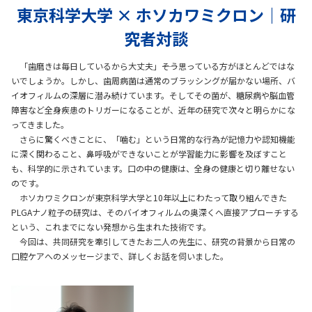
東京科学大学 × ホソカワミクロン｜研
マテリアル
究者対談
ニュース
「歯磨きは毎日しているから大丈夫」――そう思っている方がほとんどではな
いでしょうか。しかし、歯周病菌は通常のブラッシングが届かない場所、バ
イオフィルムの深層に潜み続けています。そしてその菌が、糖尿病や脳血管
障害など全身疾患のトリガーになることが、近年の研究で次々と明らかにな
IR情報
ってきました。
さらに驚くべきことに、「噛む」という日常的な行為が記憶力や認知機能
に深く関わること、鼻呼吸ができないことが学習能力に影響を及ぼすこと
サステナビリティ
も、科学的に示されています。口の中の健康は、全身の健康と切り離せない
のです。
ホソカワミクロンが東京科学大学と10年以上にわたって取り組んできた
PLGAナノ粒子の研究は、そのバイオフィルムの奥深くへ直接アプローチする
採用情報
という、これまでにない発想から生まれた技術です。
今回は、共同研究を牽引してきたお二人の先生に、研究の背景から日常の
口腔ケアへのメッセージまで、詳しくお話を伺いました。
会社情報