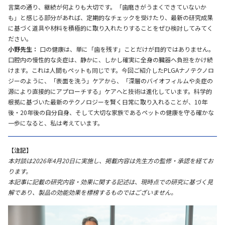
言葉の通り、継続が何よりも大切です。「歯磨きがうまくできていないか
も」と感じる部分があれば、定期的なチェックを受けたり、最新の研究成果
に基づく道具や材料を積極的に取り入れたりすることをぜひ検討してみてく
ださい。
小野先生：
口の健康は、単に「歯を残す」ことだけが目的ではありません。
口腔内の慢性的な炎症は、静かに、しかし確実に全身の臓器へ負担をかけ続
けます。これは人間もペットも同じです。今回ご紹介したPLGAナノテクノロ
ジーのように、「表面を洗う」ケアから、「深層のバイオフィルムや炎症の
源により直接的にアプローチする」ケアへと技術は進化しています。科学的
根拠に基づいた最新のテクノロジーを賢く日常に取り入れることが、10年
後・20年後の自分自身、そして大切な家族であるペットの健康を守る確かな
一歩になると、私は考えています。
【注記】
本対談は2026年4月20日に実施し、掲載内容は先生方の監修・承認を経てお
ります。
本記事に記載の研究内容・効果に関する記述は、現時点での研究に基づく見
解であり、製品の効能効果を標榜するものではございません。