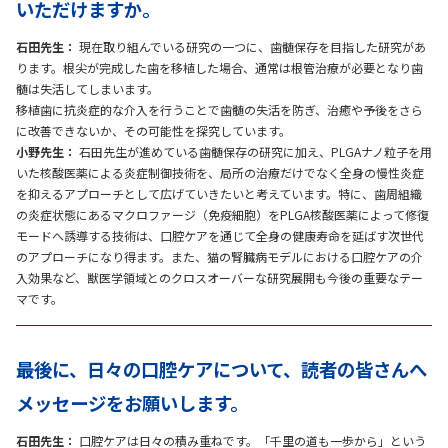
いただけますか。
石田先生：
現在取り組んでいる研究の一つに、歯髄保存を目指した研究があ
ります。根尖が完成した歯を移植した場合、通常は根管治療が必要となり歯
髄は失活してしまいます。
移植歯に抗炎症的な介入を行うことで歯髄の失活を防ぎ、治癒や予後をさら
に改善できないか、その可能性を探究しています。
小野先生：
石田先生が進めている歯髄保存の研究に加え、PLGAナノ粒子を用
いた核酸医薬による炎症制御技術を、局所の治療だけでなく全身の慢性炎症
を抑えるアプローチとして広げていきたいと考えています。特に、歯周組織
の炎症状態にあるマクロファージ（免疫細胞）をPLGA核酸医薬によって修復
モードへ誘導する技術は、口腔ケアを通じて全身の健康寿命を延ばす次世代
のアプローチになり得ます。また、猫の腎臓病モデルにおける口腔ケアの介
入効果など、獣医学領域とのクロスオーバーな研究展開も今後の重要なテー
マです。
――最後に、日々の口腔ケアについて、読者の皆さんへ
メッセージをお願いします。
石田先生：
口腔ケアは日々の積み重ねです。「千里の道も一歩から」という