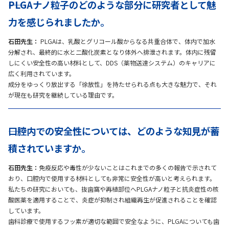
――PLGAナノ粒子のどのような部分に研究者として魅
力を感じられましたか。
石田先生：
PLGAは、乳酸とグリコール酸からなる共重合体で、体内で加水
分解され、最終的に水と二酸化炭素となり体外へ排泄されます。体内に残留
しにくい安全性の高い材料として、DDS（薬物送達システム）のキャリアに
広く利用されています。
成分をゆっくり放出する「徐放性」を持たせられる点も大きな魅力で、それ
が現在も研究を継続している理由です。
――口腔内での安全性については、どのような知見が蓄
積されていますか。
石田先生：
免疫反応や毒性が少ないことはこれまでの多くの報告で示されて
おり、口腔内で使用する材料としても非常に安全性が高いと考えられます。
私たちの研究においても、抜歯窩や再植部位へPLGAナノ粒子と抗炎症性の核
酸医薬を適用することで、炎症が抑制され組織再生が促進されることを確認
しています。
歯科診療で使用するフッ素が適切な範囲で安全なように、PLGAについても歯