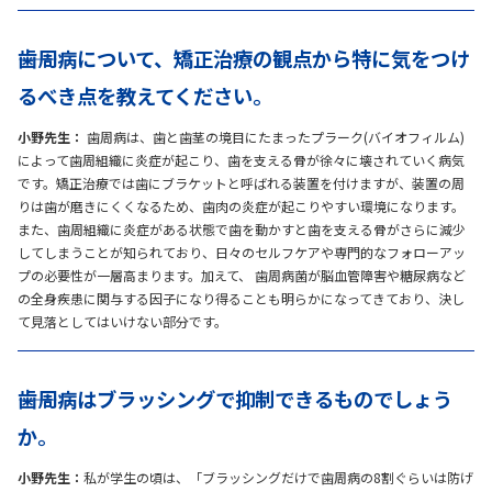
――歯周病について、矯正治療の観点から特に気をつけ
るべき点を教えてください。
小野先生：
歯周病は、歯と歯茎の境目にたまったプラーク(バイオフィルム)
によって歯周組織に炎症が起こり、歯を支える骨が徐々に壊されていく病気
です。矯正治療では歯にブラケットと呼ばれる装置を付けますが、装置の周
りは歯が磨きにくくなるため、歯肉の炎症が起こりやすい環境になります。
また、歯周組織に炎症がある状態で歯を動かすと歯を支える骨がさらに減少
してしまうことが知られており、日々のセルフケアや専門的なフォローアッ
プの必要性が一層高まります。加えて、 歯周病菌が脳血管障害や糖尿病など
の全身疾患に関与する因子になり得ることも明らかになってきており、決し
て見落としてはいけない部分です。
――歯周病はブラッシングで抑制できるものでしょう
か。
小野先生：
私が学生の頃は、「ブラッシングだけで歯周病の8割ぐらいは防げ