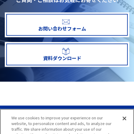
お問い合わせフォーム
資料ダウンロード
We use cookies to improve your experience on our
サイトマップ
website, to personalize content and ads, to analyze our
traffic. We share information about your use of our
サイト利用案内