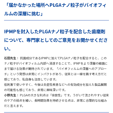
「届かなかった場所へ――PLGAナノ粒子がバイオフィ
ルムの深層に挑む」
――IPMPを封入したPLGAナノ粒子を配合した歯磨剤
について、専門家としてのご意見をお聞かせくださ
い。
石田先生：
抗菌成分であるIPMPに加えてPLGAナノ粒子を配合すると、この
ナノ粒子がバイオフィルム内部へ浸透することで、IPMPをより深層の細菌に
まで届ける効果が期待されています。「バイオフィルムの深層へのアプロー
チ」という発想は非常にインパクトがあり、従来とは一線を画す考え方だと
感じており、私自身も注目しています。
低刺激で使いやすく、今後は炎症性疾患などへの有効成分を加えた製品展開
の可能性も感じており、非常に興味深いです。
小野先生：
PLGAの大きな利点は「徐放性」です。うがいで流されやすい従来
のケアの弱点を補い、長時間効果を持続させる点は、非常に合理的な仕組み
だと言えます。