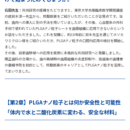
石田先生：
共同研究の経緯をたどりますと、東京大学先端臨床医学開発講座
の故鈴木淳一先生から、核酸医薬をご紹介いただいたことが出発点です。当
初、歯肉への導入に別の手法を用いていましたが、その後、心血管系の外科
手術で使われていたPLGAナノ粒子シートを歯周組織に応用できないかという
お話をいただきました。これを契機に、約10年前に鈴木先生を通じてホソカ
ワミクロン様をご紹介いただき、PLGAナノ粒子の口腔内応用の検討を開始し
ました。
その後、自家歯移植への応用を視野に本格的な共同研究へと発展しました。
矯正歯科の立場から、歯の再植時の歯周組織の炎症抑制や、抜歯後の歯槽骨
の萎縮予防を目的として、核酸医薬のキャリアとしてPLGAナノ粒子を活用し
てまいりました。
【第2章】PLGAナノ粒子とは何か――安全性と可能性
「体内で水と二酸化炭素に変わる、安全な材料」