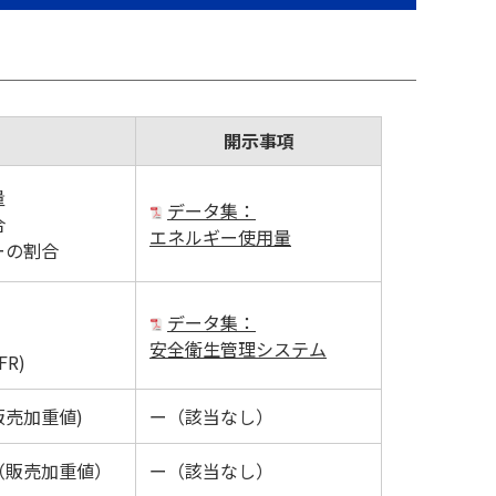
開示事項
量
データ集：
合
エネルギー使用量
ーの割合
データ集：
安全衛生管理システム
R)
売加重値)
ー（該当なし）
（販売加重値）
ー（該当なし）