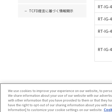
RT-IG-4
TCFD提言に基づく情報開示
RT-IG-4
RT-IG-4
RT-IG-
We use cookies to improve your experience on our website, to persona
We share information about your use of our website with our advertis
with other information that you have provided to them or that they ha
have the right to opt-out of our sharing information about you with ou
サイトマップ
サイト利用案内
プライバシーポリシ
Information] to customize your cookie settings on our website.
Cook