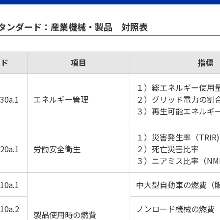
スタンダード：産業機械・製品 対照表
ード
項目
指標
１）総エネルギー使用
30a.1
エネルギー管理
２）グリッド電力の割
３）再生可能エネルギ
１）災害発生率（TRIR)
20a.1
労働安全衛生
２）死亡災害比率
３）ニアミス比率（NMF
10a.1
中大型自動車の燃費（販
10a.2
ノンロード機械の燃費
製品使用時の燃費