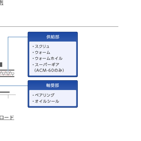
例
ロード