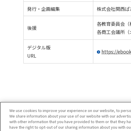
発行・企画編集
株式会社関西ぱ
各教育委員会（
後援
各商工会議所（
デジタル版
https://eboo
URL
We use cookies to improve your experience on our website, to persona
We share information about your use of our website with our advertis
with other information that you have provided to them or that they ha
have the right to opt-out of our sharing information about you with ou
サイトマップ
サイト利用案内
プライバシーポリシ