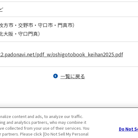
ど
枚方市・交野市・守口市・門真市）
北大阪・守口門真）
k2.padonavi.net/pdf_w/oshigotobook_keihan2025.pdf
一覧に戻る
lize content and ads, to analyze our traffic.
ing and analytics partners, who may combine it
ve collected from your use of their services. You
Do Not S
r partners. Please click [Do Not Sell My Personal
ー
クッキーポリシー