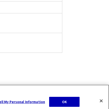
ell My Personal Information
OK
Copyright Hosokawa Micron Group, All Rights Reserved.