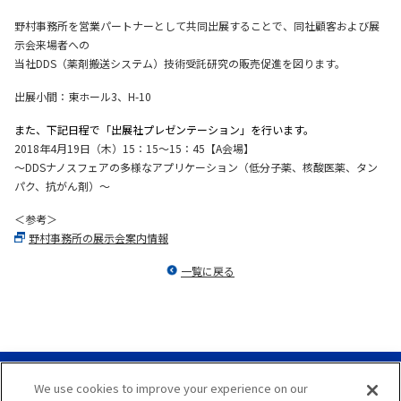
マテリアル
野村事務所を営業パートナーとして共同出展することで、同社顧客および展
示会来場者への
当社DDS（薬剤搬送システム）技術受託研究の販売促進を図ります。
ニュース
出展小間：東ホール3、H-10
また、下記日程で「出展社プレゼンテーション」を行います。
IR情報
2018年4月19日（木）15：15～15：45【A会場】
～DDSナノスフェアの多様なアプリケーション（低分子薬、核酸医薬、タン
パク、抗がん剤）～
サステナビリティ
＜参考＞
野村事務所の展示会案内情報
一覧に戻る
採用情報
会社情報
We use cookies to improve your experience on our
サイトマップ