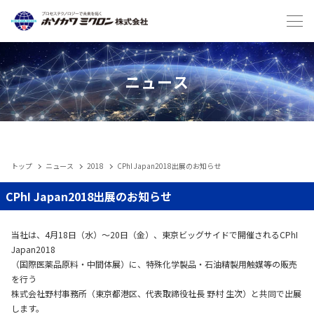
Japanese
English
ニュース
トップ
ニュース
2018
CPhI Japan2018出展のお知らせ
IIoT
CPhI Japan2018出展のお知らせ
製品
当社は、4月18日（水）～20日（金）、東京ビッグサイドで開催されるCPhI
Japan2018
（国際医薬品原料・中間体展）に、特殊化学製品・石油精製用触媒等の販売
メンテナンスサービス・受託
を行う
株式会社野村事務所（東京都港区、代表取締役社長 野村 生次）と共同で出展
します。