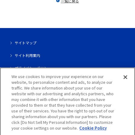
一覧に戻る
マテリアル
ニュース
サイトマップ
IR情報
サイト利用案内
プライバシーポリシー
サステナビリティ
We use cookies to improve your experience on our
クッキーポリシー
website, to personalize content and ads, to analyze our
traffic. We share information about your use of our
採用情報
website with our advertising and analytics partners, who
may combine it with other information that you have
provided to them or that they have collected from your
use of their services. You have the right to opt-out of our
Copyright Hosokawa Micron Group, All Rights Reserved.
会社情報
sharing information about you with our partners. Please
click [Do Not Sell My Personal Information] to customize
your cookie settings on our website.
Cookie Policy