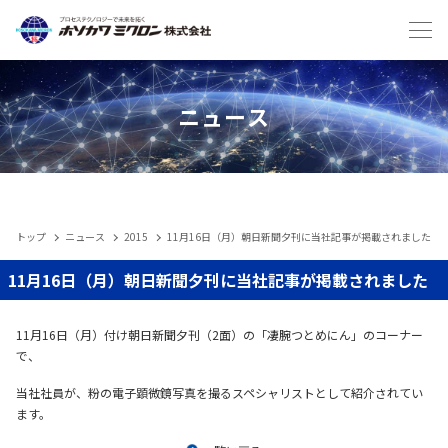
Japanese
English
ニュース
トップ
ニュース
2015
11月16日（月）朝日新聞夕刊に当社記事が掲載されました
IIoT
11月16日（月）朝日新聞夕刊に当社記事が掲載されました
製品
11月16日（月）付け朝日新聞夕刊（2面）の「凄腕つとめにん」のコーナー
で、
メンテナンスサービス・受託
当社社員が、粉の電子顕微鏡写真を撮るスペシャリストとして紹介されてい
ます。