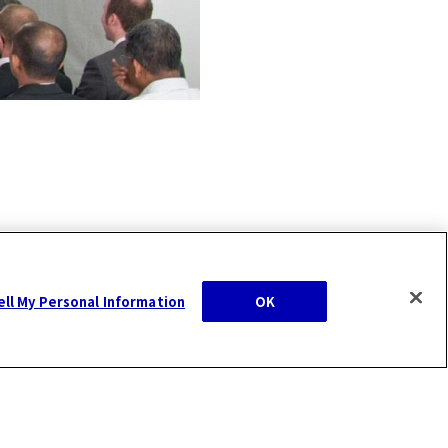
ell My Personal Information
OK
Copyright Hosokawa Micron Group, All Rights Reserved.