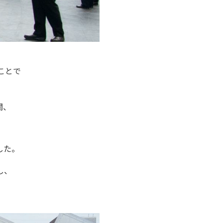
ことで
関、
。
した。
し、