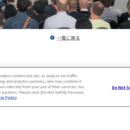
一覧に戻る
lize content and ads, to analyze our traffic.
ing and analytics partners, who may combine it
ve collected from your use of their services. You
Do Not S
r partners. Please click [Do Not Sell My Personal
ー
クッキーポリシー
ie Policy