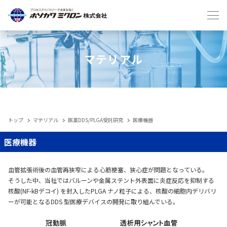
Japanese
English
マテリアル
トップ
マテリアル
医薬DDS/PLGA受託研究
医療機器
IIoT
医療機器
製品
血管拡張術後の血管再狭窄による心筋梗塞、狭心症が問題となっている。
そうした中、当社ではバルーンや金属ステント外表面に炎症反応を抑制する
核酸(NF-kBデコイ) を封入したPLGA ナノ粒子による、核酸の細胞内デリバリ
メンテナンスサービス・受託
ーが可能となるDDS 型医療デバイスの開発に取り組んでいる。