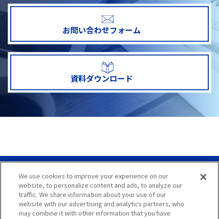
お問い合わせ
お問い合わせフォーム
資料ダウンロード
We use cookies to improve your experience on our
サイトマップ
website, to personalize content and ads, to analyze our
traffic. We share information about your use of our
サイト利用案内
website with our advertising and analytics partners, who
may combine it with other information that you have