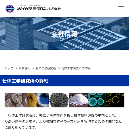
Japanese
English
会社情報
トップ
会社情報
粉体工学研究所
粉体工学研究所の詳細
IIoT
粉体工学研究所の詳細
製品
メンテナンスサービス・受託
粉体工学研究所は、幅広い粉体技術を扱う粉体技術連峰の中核として、よ
り高い効率の追求や、より微細な粒子の産業利用を実現するための開発など
に取り組んでいます。