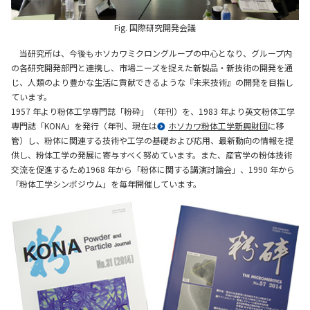
Fig. 国際研究開発会議
当研究所は、今後もホソカワミクロングループの中心となり、グループ内
の各研究開発部門と連携し、市場ニーズを捉えた新製品・新技術の開発を通
じ、人類のより豊かな生活に貢献できるような『未来技術』の開発を目指し
ています。
1957 年より粉体工学専門誌「粉砕」（年刊）を、1983 年より英文粉体工学
専門誌「KONA」を発行（年刊、現在は
ホソカワ粉体工学新興財団
に移
管）し、粉体に関連する技術や工学の基礎および応用、最新動向の情報を提
供し、粉体工学の発展に寄与すべく努めています。また、産官学の粉体技術
交流を促進するため1968 年から「粉体に関する講演討論会」、1990 年から
「粉体工学シンポジウム」を毎年開催しています。