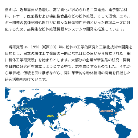
マテリアル
例えば、近年需要が急増し、高品質化が求められる二次電池、電子部品材
料、トナー、医薬品および機能性食品などの粉体処理、そして環境、エネル
ギー関連の各種材料処理並びに様々な粉体特性評価といった市場ニーズに対
ニュース
応するため、高機能な粉体処理機器やシステムの開発を推進しています。
当研究所は、1958（昭和33）年に粉体の工学的研究と工業化技術の開発を
IR情報
目的とし、日本の粉体工学発展の一助となればとの思いから設立された「細
川粉体工学研究所」を始まりとします。大部分の企業が新製品の研究・開発
を目的に研究所を設立しようとする中で、志を異にするものでした。それか
サステナビリティ
ら半世紀、伝統を受け継ぎながら、常に革新的な粉体技術の開発を目指した
研究活動を続けています。
採用情報
会社情報