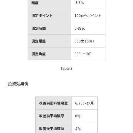
精度
±5％
2
測定ポイント
100㎜
/ポイント
測定時間
5-8sec
測定距離
650±150㎜
測定角度
90゜±20゜
Table 3
投資効果例
改善前塗料使用量
6,700kg/月
改善前平均膜厚
65μ
改善後平均膜厚
42μ