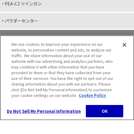
PEA-C2 ツインガン
パウダーセンター
制御
We use cookies to improve your experience on our
website, to personalize content and ads, to analyze our
traffic. We share information about your use of our
website with our advertising and analytics partners, who
may combine it with other information that you have
provided to them or that they have collected from your
use of their services. You have the right to opt-out of our
sharing information about you with our partners. Please
サイトマップ
click [Do Not Sell My Personal Information] to customize
your cookie settings on our website.
Cookie Policy
Do Not Sell My Personal Information
OK
© 2010 Wagner-Hosokawa Micron Ltd., All Rights Reserved.