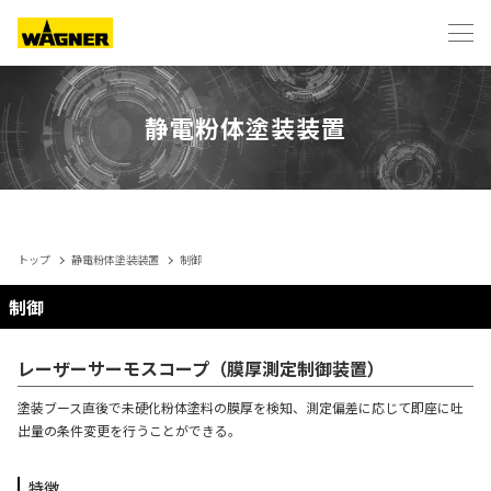
静電粉体塗装装置
粉体塗装とは
トップ
静電粉体塗装装置
制御
制御
色替えブース
レーザーサーモスコープ（膜厚測定制御装置）
静電粉体塗装装置
塗装ブース直後で未硬化粉体塗料の膜厚を検知、測定偏差に応じて即座に吐
出量の条件変更を行うことができる。
会社概要
特徴