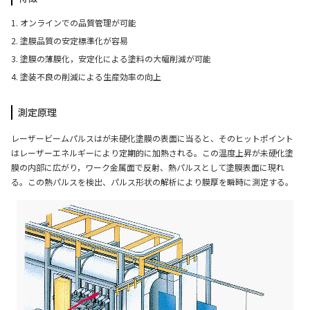
オンラインでの品質管理が可能
お問い合わせ
塗膜品質の安定標準化が容易
塗膜の薄膜化，安定化による塗料の大幅削減が可能
塗装不良の削減による生産効率の向上
Contact Us
測定原理
レーザービームパルスはが未硬化塗膜の表面に当ると、そのヒットポイント
はレーザーエネルギーにより定期的に加熱される。この温度上昇が未硬化塗
膜の内部に広がり，ワーク金属面で反射、熱パルスとして塗膜表面に現れ
る。この熱パルスを検出、パルス形状の解析により膜厚を瞬時に測定する。