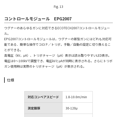
Fig. 13
コントロールモジュール EPG2007
ワグナーのあらゆるガンに対応できるECOTECH2007コントロールモジュー
ル。
EPG2007コントロールモジュールは，ワグナーの新型ガンにはどれも対応可
能である．簡単な操作でコロナ／トリボ，手動／自動の設定に切り換えるこ
とができる。
高電圧（kV，μA）、トリボチャージ（μA）表示は読み取りやすいLED表示。
電圧は0～100kVで調整でき、電圧kVとμAが同時に表示される。さらにトリボ
ガン使用時は実際のトリボチャージ（μA）が表示される。
仕様
対応コンベアスピード
1.8-10.0m/min
測定膜厚
30-120μ